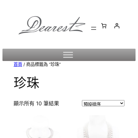
跳
至
主
要
內
容
首頁
/ 商品標籤為 “珍珠”
珍珠
顯示所有 10 筆結果