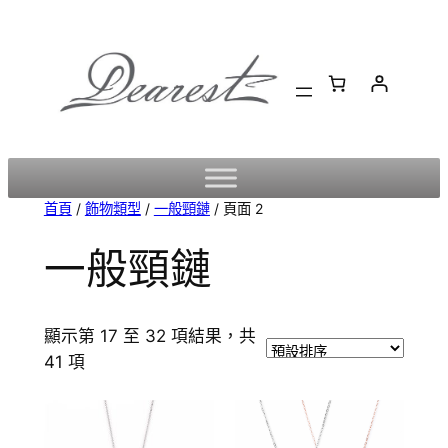
跳
至
主
要
內
容
首頁
/
飾物類型
/
一般頸鏈
/ 頁面 2
一般頸鏈
顯示第 17 至 32 項結果，共
41 項