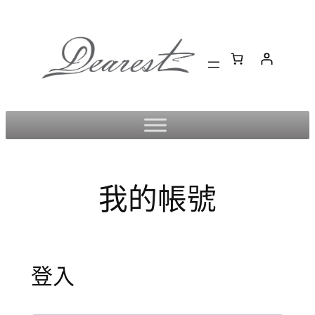
跳
至
主
要
內
容
我的帳號
登入