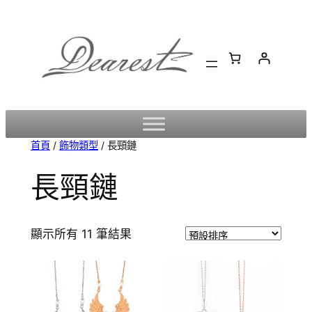
跳
至
主
要
內
容
首頁
/
飾物類型
/ 長頸鏈
長頸鏈
顯示所有 11 筆結果