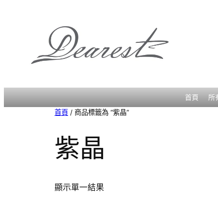
跳
至
主
要
內
容
首頁
所
首頁
/ 商品標籤為 “紫晶”
紫晶
顯示單一結果