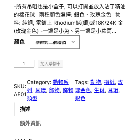
-所有吊咀也是小盒子, 可以打開並放入沾了精油
的棉花球 -兩種顏色選擇: 銀色、玫瑰金色 -物
料: 純銅, 電鍍上 Rhodium銠(銀)或18K/24K 金
(玫瑰金色) -一邊是小兔、另一邊是小蘿蔔…
顏色
A
加入購物車
E
0
Category:
動物系
Tags:
動物
, 
摺紙
, 
玫
SKU:
1
列
, 
耳環
, 
飾物
, 
飾物
瑰金色
, 
生肖
, 
耳環
, 
AE01
摺
類型
銀色
紙
描述
小
兔
額外資訊
香
薰