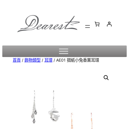
跳
至
主
要
內
容
首頁
/
飾物類型
/
耳環
/ AE01 摺紙小兔香薰耳環