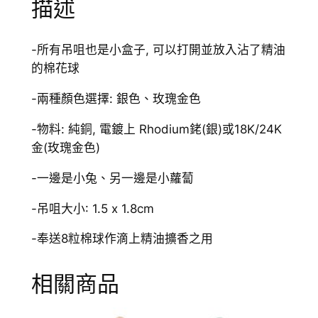
描述
耳
環
數
-所有吊咀也是小盒子, 可以打開並放入沾了精油
量
的棉花球
-兩種顏色選擇: 銀色、玫瑰金色
-物料: 純銅, 電鍍上 Rhodium銠(銀)或18K/24K
金(玫瑰金色)
-一邊是小兔、另一邊是小蘿蔔
-吊咀大小: 1.5 x 1.8cm
-奉送8粒棉球作滴上精油擴香之用
相關商品