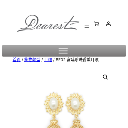
跳
至
主
要
內
容
首頁
/
飾物類型
/
耳環
/ BE02 宮廷珍珠香薰耳環