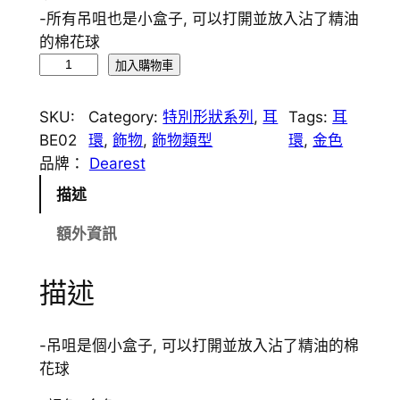
-所有吊咀也是小盒子, 可以打開並放入沾了精油
的棉花球
B
加入購物車
E
0
SKU:
Category:
特別形狀系列
, 
耳
Tags:
耳
2
BE02
環
, 
飾物
, 
飾物類型
環
, 
金色
宮
品牌：
Dearest
廷
描述
珍
珠
額外資訊
香
薰
描述
耳
環
數
-吊咀是個小盒子, 可以打開並放入沾了精油的棉
量
花球