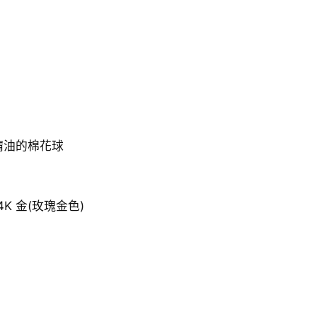
精油的棉花球
24K 金(玫瑰金色)