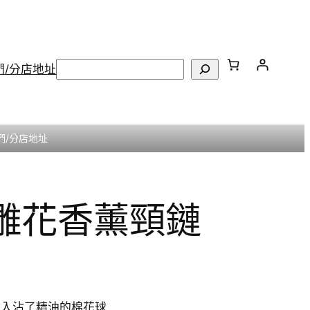
搜
們/分店地址
尋
們/分店地址
長雕花香薰頸鏈
放入沾了精油的棉花球