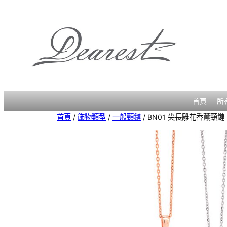
跳
至
主
要
內
容
首頁
所
首頁
/
飾物類型
/
一般頸鏈
/ BN01 尖長雕花香薰頸鏈