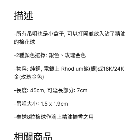
香
薰
描述
頸
鏈
數
-所有吊咀也是小盒子, 可以打開並放入沾了精油
量
的棉花球
-2種顏色選擇: 銀色、玫瑰金色
-物料: 純銅, 電鍍上 Rhodium銠(銀)或18K/24K
金(玫瑰金色)
-長度: 45cm, 可延長部分: 7cm
-吊咀大小: 1.5 x 1.9cm
-奉送8粒棉球作滴上精油擴香之用
相關商品