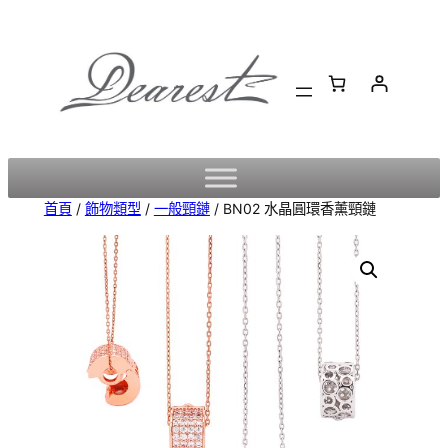
跳
至
主
要
內
容
首頁
/
飾物類型
/
一般頸鏈
/ BN02 水晶圓環香薰頸鏈