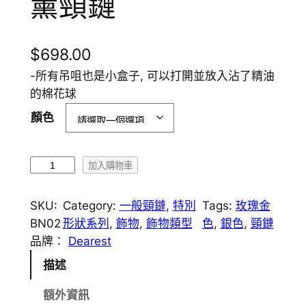
薰頸鏈
$
698.00
-所有吊咀也是小盒子, 可以打開並放入沾了精油
的棉花球
顏色
B
加入購物車
N
0
SKU:
Category:
一般頸鏈
, 
特別
Tags:
玫瑰金
2
BN02
形狀系列
, 
飾物
, 
飾物類型
色
, 
銀色
, 
頸鏈
水
品牌：
Dearest
晶
描述
圓
環
額外資訊