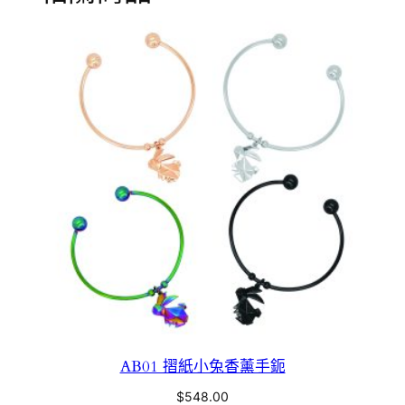
AB01 摺紙小兔香薰手鈪
$
548.00