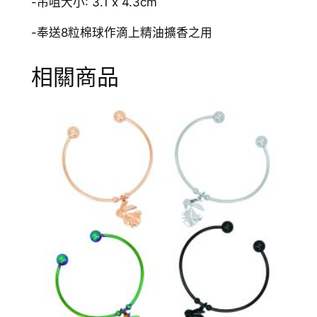
-吊咀大小: 3.1 x 4.3cm
-奉送8粒棉球作滴上精油擴香之用
相關商品