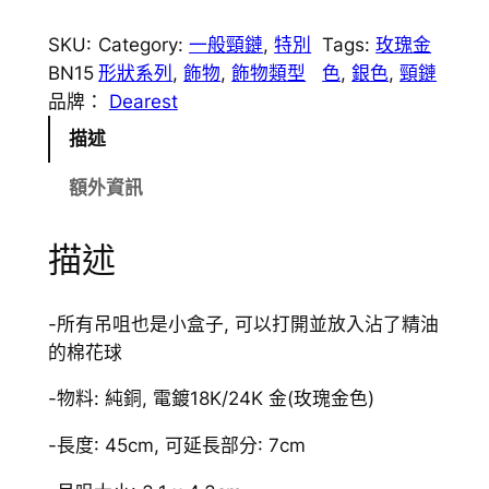
N
1
SKU:
Category:
一般頸鏈
, 
特別
Tags:
玫瑰金
5
BN15
形狀系列
, 
飾物
, 
飾物類型
色
, 
銀色
, 
頸鏈
玫
品牌：
Dearest
瑰
描述
金
十
額外資訊
字
架
描述
香
薰
頸
-所有吊咀也是小盒子, 可以打開並放入沾了精油
鏈
的棉花球
數
-物料: 純銅, 電鍍18K/24K 金(玫瑰金色)
量
-長度: 45cm, 可延長部分: 7cm