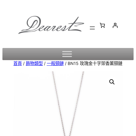
跳
至
主
要
內
容
首頁
/
飾物類型
/
一般頸鏈
/ BN15 玫瑰金十字架香薰頸鏈