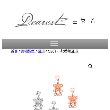
跳
至
主
要
內
容
首頁
/
飾物類型
/
耳環
/ CE01 小熊香薰耳環