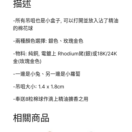
描述
數
量
-所有吊咀也是小盒子, 可以打開並放入沾了精油
的棉花球
-兩種顏色選擇: 銀色、玫瑰金色
-物料: 純銅, 電鍍上 Rhodium銠(銀)或18K/24K
金(玫瑰金色)
-一邊是小兔、另一邊是小蘿蔔
-吊咀大小: 1.4 x 1.8cm
-奉送8粒棉球作滴上精油擴香之用
相關商品