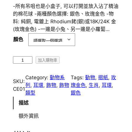
-所有吊咀也是小盒子, 可以打開並放入沾了精油
的棉花球 -兩種顏色選擇: 銀色、玫瑰金色 -物
料: 純銅, 電鍍上 Rhodium銠(銀)或18K/24K 金
(玫瑰金色) -一邊是小兔、另一邊是小蘿蔔…
顏色
C
加入購物車
E
0
Category:
動物系
Tags:
動物
, 
摺紙
, 
玫
SKU:
1
列
, 
耳環
, 
飾物
, 
飾物
瑰金色
, 
生肖
, 
耳環
, 
CE01
小
類型
銀色
熊
描述
香
薰
額外資訊
耳
環