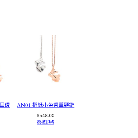
薰耳環
AN01 摺紙小兔香薰頸鏈
$
548.00
選擇規格