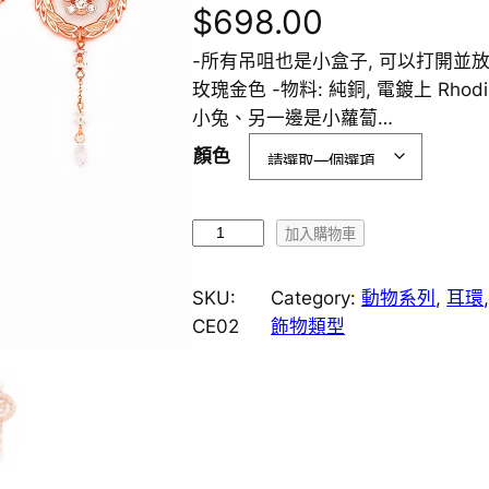
$
698.00
-所有吊咀也是小盒子, 可以打開並放
玫瑰金色 -物料: 純銅, 電鍍上 Rhod
小兔、另一邊是小蘿蔔…
顏色
C
加入購物車
E
0
SKU:
Category:
動物系列
, 
耳環
2
CE02
飾物類型
小
熊
時
尚
水
晶