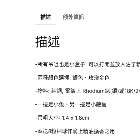
描述
額外資訊
描述
-所有吊咀也是小盒子, 可以打開並放入沾了
-兩種顏色選擇: 銀色、玫瑰金色
-物料: 純銅, 電鍍上 Rhodium銠(銀)或18K/
-一邊是小兔、另一邊是小蘿蔔
-吊咀大小: 1.4 x 1.8cm
-奉送8粒棉球作滴上精油擴香之用