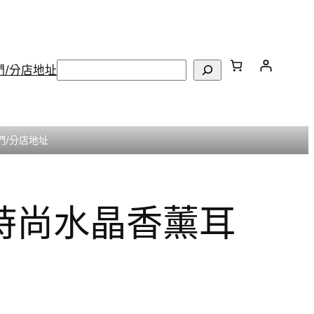
搜
們/分店地址
尋
們/分店地址
熊時尚水晶香薰耳