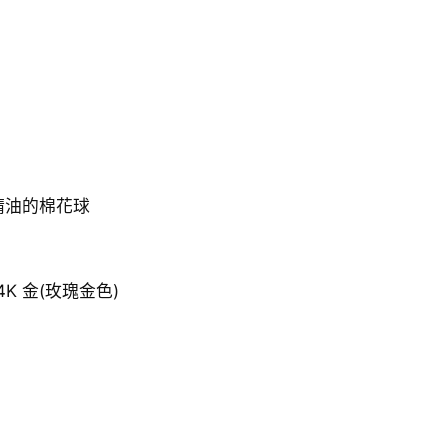
香
薰
耳
環
數
量
精油的棉花球
24K 金(玫瑰金色)