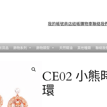
我的帳號
商店
結帳
購物車
聯絡我
有貨品
飾物系列
飾物類型
天然精油
其他種類
聯絡我
CE02 小
環