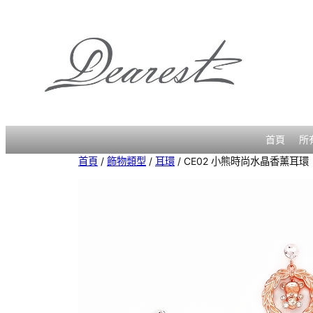
跳
至
主
要
內
容
首頁
所
首頁
/
飾物類型
/
耳環
/ CE02 小熊時尚水晶香薰耳環