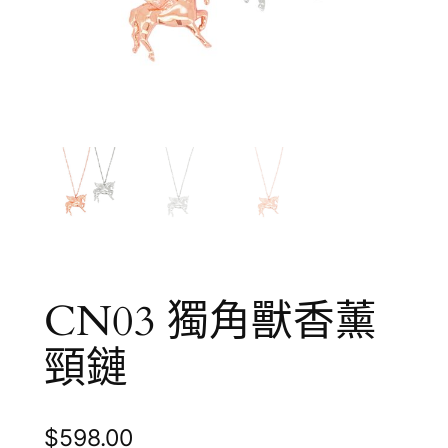
CN03 獨角獸香薰
頸鏈
$
598.00