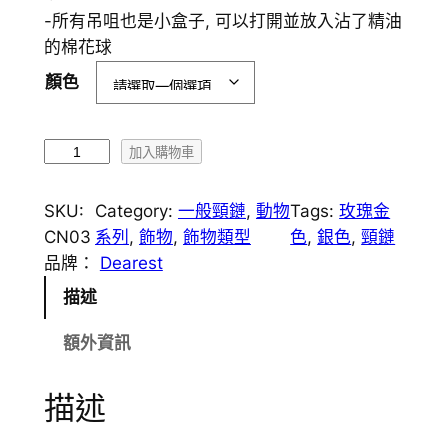
-所有吊咀也是小盒子, 可以打開並放入沾了精油
的棉花球
顏色
C
加入購物車
N
0
SKU:
Category:
一般頸鏈
, 
動物
Tags:
玫瑰金
3
CN03
系列
, 
飾物
, 
飾物類型
色
, 
銀色
, 
頸鏈
獨
品牌：
Dearest
角
描述
獸
香
額外資訊
薰
頸
描述
鏈
數