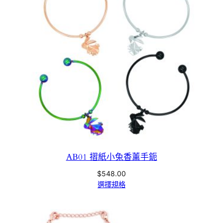
AB01 摺紙小兔香薰手鈪
$
548.00
選擇規格