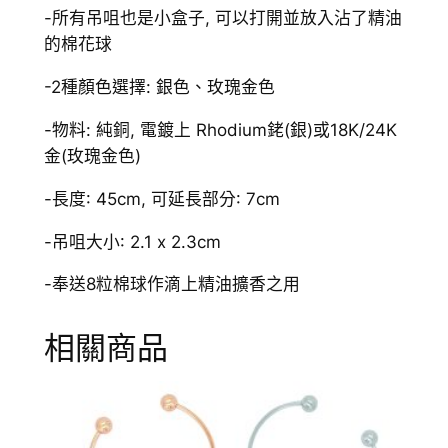
量
-所有吊咀也是小盒子, 可以打開並放入沾了精油
的棉花球
-2種顏色選擇: 銀色、玫瑰金色
-物料: 純銅, 電鍍上 Rhodium銠(銀)或18K/24K
金(玫瑰金色)
-長度: 45cm, 可延長部分: 7cm
-吊咀大小: 2.1 x 2.3cm
-奉送8粒棉球作滴上精油擴香之用
相關商品