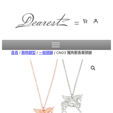
跳
至
主
要
內
容
首頁
/
飾物類型
/
一般頸鏈
/ CN03 獨角獸香薰頸鏈