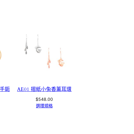
薰手鈪
AE01 摺紙小兔香薰耳環
$
548.00
選擇規格