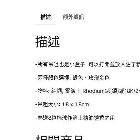
描述
額外資訊
描述
-所有吊咀也是小盒子, 可以打開並放入沾了
-兩種顏色選擇: 銀色、玫瑰金色
-物料: 純銅, 電鍍上 Rhodium銠(銀)或18K/
-吊咀大小: 1.8 x 1.8cm
-奉送8粒棉球作滴上精油擴香之用