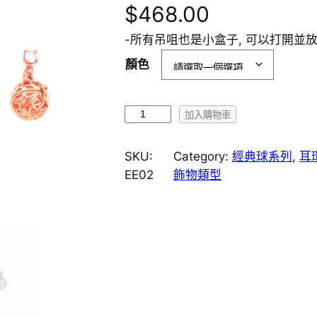
$
468.00
-所有吊咀也是小盒子, 可以打開並
顏色
E
加入購物車
E
0
SKU:
Category:
經典球系列
, 
耳
2
EE02
飾物類型
經
典
四
葉
草
球
香
薰