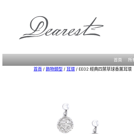
跳
至
主
要
內
容
首頁
所
首頁
/
飾物類型
/
耳環
/ EE02 經典四葉草球香薰耳環