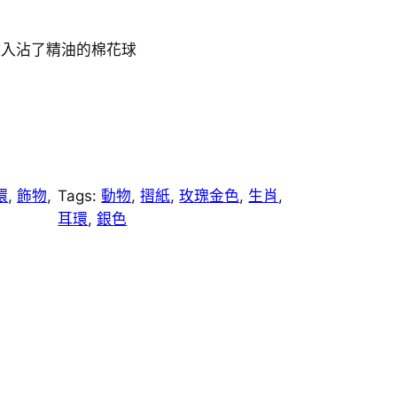
放入沾了精油的棉花球
環
, 
飾物
, 
Tags:
動物
, 
摺紙
, 
玫瑰金色
, 
生肖
, 
耳環
, 
銀色