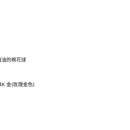
耳
環
數
量
精油的棉花球
24K 金(玫瑰金色)