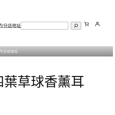
搜
們/分店地址
尋
們/分店地址
典四葉草球香薰耳