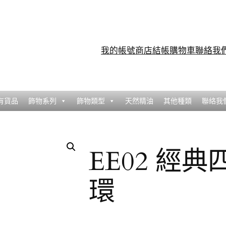
我的帳號
商店
結帳
購物車
聯絡我
有貨品
飾物系列
飾物類型
天然精油
其他種類
聯絡我
EE02 經
環