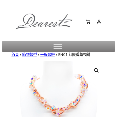
跳
至
主
要
內
容
首頁
/
飾物類型
/
一般頸鏈
/ EN01 幻變香薰頸鏈