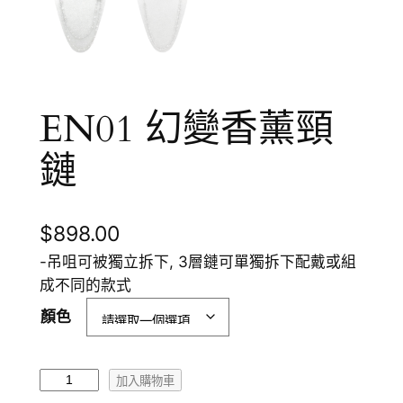
EN01 幻變香薰頸
鏈
$
898.00
-吊咀可被獨立拆下, 3層鏈可單獨拆下配戴或組
成不同的款式
顏色
E
加入購物車
N