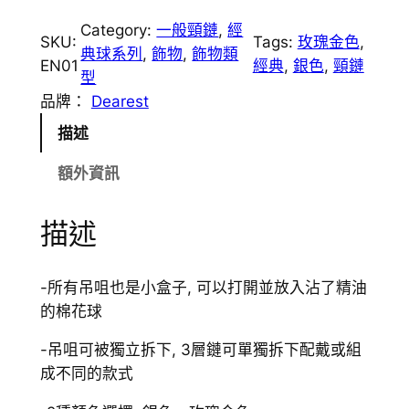
0
Category:
一般頸鏈
, 
經
SKU:
Tags:
玫瑰金色
, 
1
典球系列
, 
飾物
, 
飾物類
EN01
經典
, 
銀色
, 
頸鏈
幻
型
變
品牌：
Dearest
香
描述
薰
頸
額外資訊
鏈
數
描述
量
-所有吊咀也是小盒子, 可以打開並放入沾了精油
的棉花球
-吊咀可被獨立拆下, 3層鏈可單獨拆下配戴或組
成不同的款式