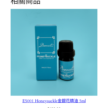
相關商品
精
油
5
m
l
數
量
ES001 Honeysuckle金銀花精油 5ml