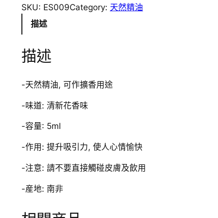
0
SKU:
ES009
Category:
天然精油
0
描述
9
Y
描述
l
a
n
-天然精油, 可作擴香用途
g
Y
-味道: 清新花香味
l
-容量: 5ml
a
n
-作用: 提升吸引力, 使人心情愉快
g
-注意: 請不要直接觸碰皮膚及飲用
依
蘭
-産地: 南非
依
蘭