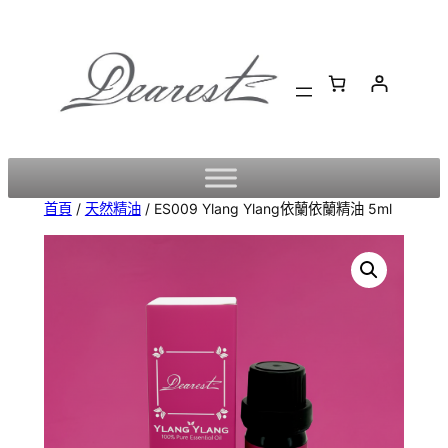
跳
至
主
要
內
容
首頁
/
天然精油
/ ES009 Ylang Ylang依蘭依蘭精油 5ml