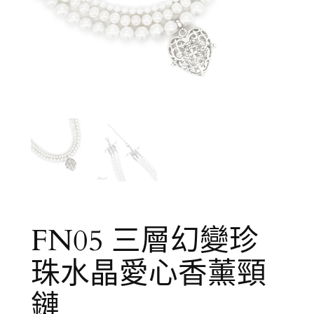
FN05 三層幻變珍
珠水晶愛心香薰頸
鏈