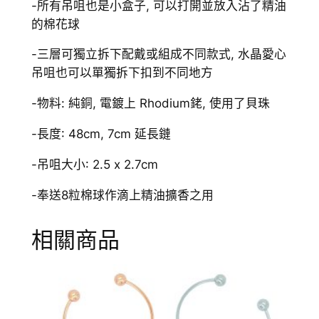
愛
-所有吊咀也是小盒子, 可以打開並放入沾了精油
心
的棉花球
香
-三層可獨立拆下配戴或組成不同款式, 水晶愛心
薰
吊咀也可以單獨拆下扣到不同地方
頸
鏈
-物料: 純銅, 電鍍上 Rhodium銠, 使用了貝珠
數
量
-長度: 48cm, 7cm 延長鏈
-吊咀大小: 2.5 x 2.7cm
-奉送8粒棉球作滴上精油擴香之用
相關商品