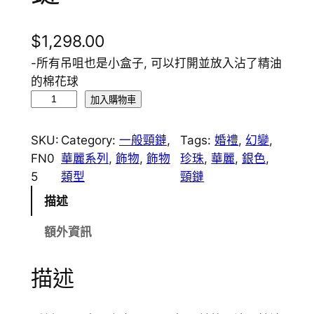
$
1,298.00
-所有吊咀也是小盒子, 可以打開並放入沾了精油
的棉花球
F
加入購物車
N
0
SKU:
Category:
一般頸鏈
, 
Tags:
婚禮
, 
幻變
, 
5
FN0
華麗系列
, 
飾物
, 
飾物
珍珠
, 
華麗
, 
銀色
, 
三
5
類型
頸鏈
層
描述
幻
變
額外資訊
珍
珠
描述
水
晶