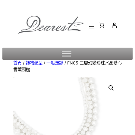
跳
至
主
要
內
容
首頁
/
飾物類型
/
一般頸鏈
/ FN05 三層幻變珍珠水晶愛心
香薰頸鏈