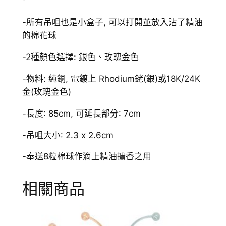
鏈
數
-所有吊咀也是小盒子, 可以打開並放入沾了精油
量
的棉花球
-2種顏色選擇: 銀色、玫瑰金色
-物料: 純銅, 電鍍上 Rhodium銠(銀)或18K/24K
金(玫瑰金色)
-長度: 85cm, 可延長部分: 7cm
-吊咀大小: 2.3 x 2.6cm
-奉送8粒棉球作滴上精油擴香之用
相關商品