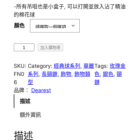
-所有吊咀也是小盒子, 可以打開並放入沾了精油
的棉花球
顏色
F
加入購物車
N
0
SKU:
Category:
經典球系列
, 
華麗
Tags:
玫瑰金
6
FN0
系列
, 
長頸鏈
, 
飾物
, 
飾物類
色
, 
銀色
, 
頸
珍
6
型
鏈
珠
品牌：
Dearest
高
描述
貴
香
額外資訊
薰
長
描述
頸