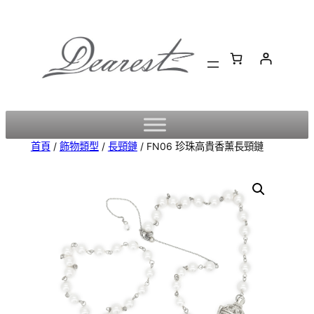
跳
至
主
要
內
容
首頁
/
飾物類型
/
長頸鏈
/ FN06 珍珠高貴香薰長頸鏈