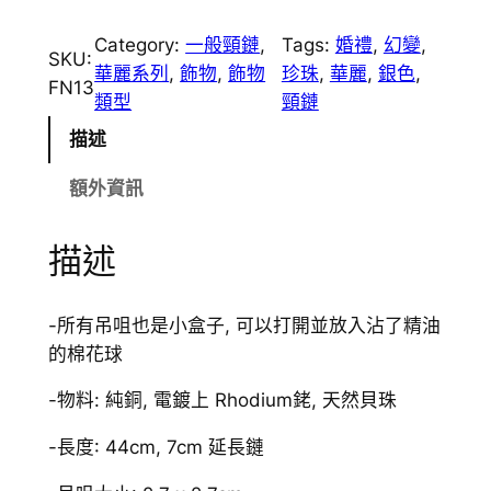
N
1
Category:
一般頸鏈
, 
Tags:
婚禮
, 
幻變
, 
SKU:
3
華麗系列
, 
飾物
, 
飾物
珍珠
, 
華麗
, 
銀色
, 
FN13
珍
類型
頸鏈
珠
描述
天
使
額外資訊
翼
香
描述
薰
頸
鏈
-所有吊咀也是小盒子, 可以打開並放入沾了精油
數
的棉花球
量
-物料: 純銅, 電鍍上 Rhodium銠, 天然貝珠
-長度: 44cm, 7cm 延長鏈