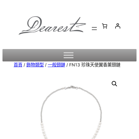
跳
至
主
要
內
容
首頁
/
飾物類型
/
一般頸鏈
/ FN13 珍珠天使翼香薰頸鏈