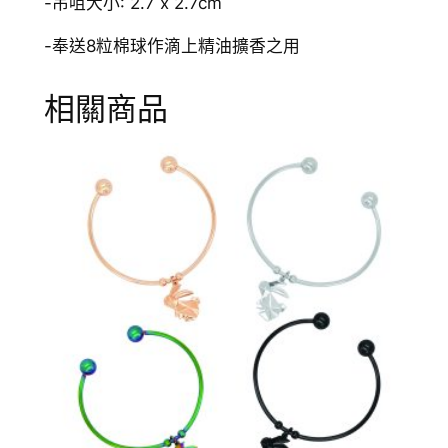
-吊咀大小: 2.7 x 2.7cm
-奉送8粒棉球作滴上精油擴香之用
相關商品