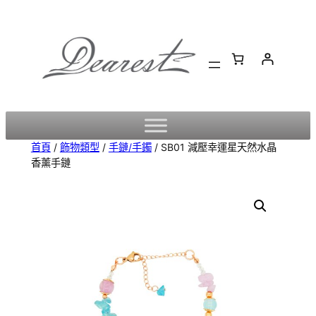
跳
至
主
要
內
容
首頁
/
飾物類型
/
手鏈/手鐲
/ SB01 減壓幸運星天然水晶
香薰手鏈