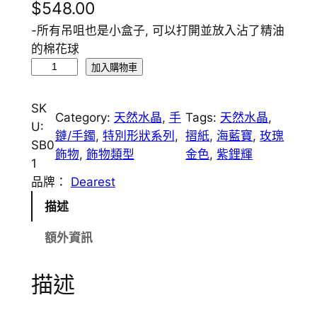
$
548.00
-所有吊咀也是小盒子, 可以打開並放入沾了精油
的棉花球
S
加入購物車
B
0
SK
Category:
天然水晶
, 
手
Tags:
天然水晶
, 
1
U:
鏈/手鐲
, 
特別形狀系列
, 
摺紙
, 
海藍寶
, 
玫瑰
減
SB0
飾物
, 
飾物類型
金色
, 
紫鋰輝
壓
1
幸
品牌：
Dearest
運
描述
星
天
額外資訊
然
水
描述
晶
香