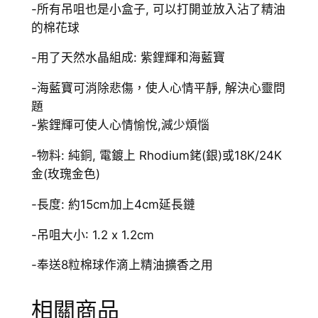
薰
-所有吊咀也是小盒子, 可以打開並放入沾了精油
手
的棉花球
鏈
-用了天然水晶組成: 紫鋰輝和海藍寶
數
量
-海藍寶可消除悲傷，使人心情平靜, 解決心靈問
題
-紫鋰輝可使人心情愉悅,減少煩惱
-物料: 純銅, 電鍍上 Rhodium銠(銀)或18K/24K
金(玫瑰金色)
-長度: 約15cm加上4cm延長鏈
-吊咀大小: 1.2 x 1.2cm
-奉送8粒棉球作滴上精油擴香之用
相關商品